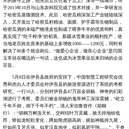
术的探寻之路，他先后五次往返于北上广深等一线城市，终
于2013年10月与山东农科院完成了技术对接，并一举研发出
了哈密瓜蒸馏酒技术。此后，哈密瓜精深加工产业链陆续深
入，又开发出了哈密瓜籽精油、面膜、护手霜等生物制品，
哈密瓜酒的末端产物渣皮也制成了喂养牛羊的优质饲料，真
真实现了“吃干榨净”的初衷。新疆冰雪果业的顺利投产，使
当地老百姓在原来的基础上多增收1000——1200元，同时有
解决了80多个就业岗位。“做爱心企业，做良心企业”是闫国
玉常挂在嘴边的一句话，这也成为冰雪果业后来归纳的企业
宗旨。
5月8日在伊吾县政府的安排下，中国智慧工程研究会优
秀和杰出人才委员会对伊吾县的旅游资源进行了系统的考察
研究。一行16人，分别对伊吾县47万亩金胡杨、神奇的幻彩
湖进行了考察。委员们被金胡杨的鬼斧神工深深震撼，“屹立
千年不倒，倒下千年不朽”，清人宋伯鲁曾作《胡桐
行》：“胡桐万树连天长，交柯结叶万灵藏，掀天踔地纷低
昂，矫如龙蛇欻变化，蹲如熊虎踞高岗，嬉如神狐掉九尾，
狞如药叉牙爪张。似罗汉盘地坐，似彩凤碧宇翔……”，千奇