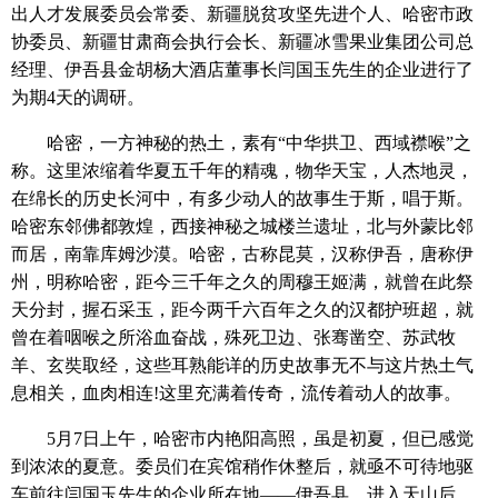
出人才发展委员会常委、新疆脱贫攻坚先进个人、哈密市政
协委员、新疆甘肃商会执行会长、新疆冰雪果业集团公司总
经理、伊吾县金胡杨大酒店董事长闫国玉先生的企业进行了
为期4天的调研。
哈密，一方神秘的热土，素有“中华拱卫、西域襟喉”之
称。这里浓缩着华夏五千年的精魂，物华天宝，人杰地灵，
在绵长的历史长河中，有多少动人的故事生于斯，唱于斯。
哈密东邻佛都敦煌，西接神秘之城楼兰遗址，北与外蒙比邻
而居，南靠库姆沙漠。哈密，古称昆莫，汉称伊吾，唐称伊
州，明称哈密，距今三千年之久的周穆王姬满，就曾在此祭
天分封，握石采玉，距今两千六百年之久的汉都护班超，就
曾在着咽喉之所浴血奋战，殊死卫边、张骞凿空、苏武牧
羊、玄奘取经，这些耳熟能详的历史故事无不与这片热土气
息相关，血肉相连!这里充满着传奇，流传着动人的故事。
5月7日上午，哈密市内艳阳高照，虽是初夏，但已感觉
到浓浓的夏意。委员们在宾馆稍作休整后，就亟不可待地驱
车前往闫国玉先生的企业所在地——伊吾县。进入天山后，