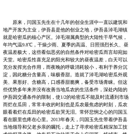
原来，闫国玉先生在十几年的创业生涯中一直以建筑和
地产开发为主业，伊吾县是他的创业之地，伊吾县淖毛湖镇
就是哈密瓜的核心产区。淖毛湖属典型的大陆性干旱气候，
年均气温9.8℃，干燥少雨、夏季的高温、日照强烈长久、昼
夜温差极大，这些看似恶劣的自然条件对哈密瓜而言却宛如
天堂。哈密瓜性喜充足的阳光和较大的昼夜温差，白天可以
充分发挥光合作用，而夜晚的呼吸消耗较小，有利于养分沉
淀，因此糖分含量高，味极香甜。造就了淖毛湖哈密瓜外观
美、果形好、含糖高，口感香甜脆爽，备受市场青睐。但这
些优势多年来并没有改善当地瓜农的生活条件，深处内陆的
伊吾因交通条件的限制，使1/2的哈密瓜不能及时流通到市场
而烂在瓜田，常常丰收的时刻也是瓜农最焦虑的时刻，瓜农
眼看着烂在瓜田的哈密瓜欲哭无泪。常怀悲悯之心的闫国玉
看在眼里也疼在心里。2013年春天，闫国玉先生带着伊吾县
当地领导和父老乡亲的嘱托，走上了寻求哈密瓜精深加工技