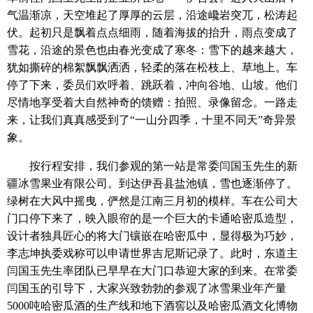
气温渐凉，天空堆起了厚厚的云层，沿途巉岩突兀，松涛起
伏。起初只是飘着点点细雨，随着海拔的抬升，雨点变成了
雪花，沿途的景色也由春光变成了寒冬：雪下的越来越大，
犹如撕碎的棉絮飘飘洒洒，轻柔的落在松枝上、草地上。车
停了下来，委员们欢呼着、跳跃着，冲向谷地、山坡。他们
尽情地享受着大自然神奇的馈赠：拍照、录像留念。一路走
来，让我们真真感受到了“一山分四季，十里不同天”奇异景
象。
按行程安排，我们参观的第一站是常委闫国玉先生的新
疆冰雪果业有限公司。到达伊吾县盐池镇，雪也逐渐停了。
绿树在大风中摇曳，俨然是江南三月初的模样。车在公司大
门口停下来了，映入眼帘的是一个巨大的卡通哈密瓜造型，
设计者独具匠心的将大门镶嵌在哈密瓜中，显得极为巧妙，
李志坤执委戏称可以申请世界吉尼斯记录了。此时，东道主
闫国玉先生率团队已早早在大门口恭迎大家的到来。在常委
闫国玉的引导下，大家兴致勃勃的参观了冰雪果业年产量
5000吨哈密瓜酒的生产线和地下酒窖以及哈密瓜酒文化博物