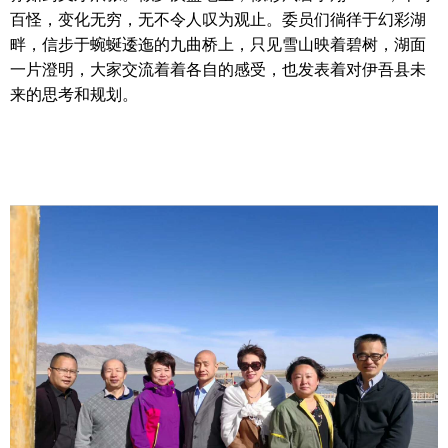
百怪，变化无穷，无不令人叹为观止。委员们徜徉于幻彩湖
畔，信步于蜿蜒逶迤的九曲桥上，只见雪山映着碧树，湖面
一片澄明，大家交流着着各自的感受，也发表着对伊吾县未
来的思考和规划。