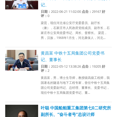
记、
日期：
2022-06-21 11:02:00
点击：
29167
好
评：
0
梁昆，现任河北省公安厅党委委员、副厅长
（兼），石家庄市人民政府党组成员、副市长，石
家庄市公安局党委书记、局长、督察长。 梁昆，
男，汉族，1968年1月生，河北康保人，河北...
黄昌富 中铁十五局集团公司党委书
记、董事长
日期：
2022-05-12 13:38:26
点击：
19205
好
评：
2
黄昌富，男，博士生导师，教授级高级工程师，我
国著名的隧道与地下工程专家，曾任中铁十五局集
团公司党委副书记、总经理、董事长、党委书记，
现任中铁十五局集团党委书记、董...
叶聪 中国船舶重工集团第七0二研究所
副所长、“奋斗者号”总设计师