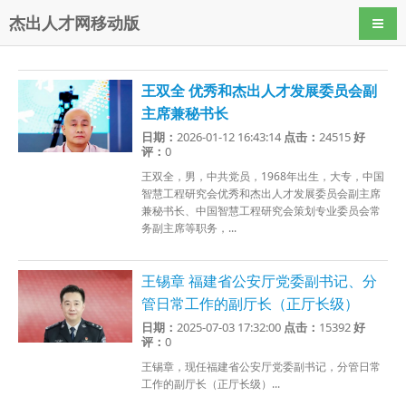
杰出人才网移动版
导航
王双全 优秀和杰出人才发展委员会副
主席兼秘书长
日期：
2026-01-12 16:43:14
点击：
24515
好
评：
0
王双全，男，中共党员，1968年出生，大专，中国
智慧工程研究会优秀和杰出人才发展委员会副主席
兼秘书长、中国智慧工程研究会策划专业委员会常
务副主席等职务，...
王锡章 福建省公安厅党委副书记、分
管日常工作的副厅长（正厅长级）
日期：
2025-07-03 17:32:00
点击：
15392
好
评：
0
王锡章，现任福建省公安厅党委副书记，分管日常
工作的副厅长（正厅长级）...