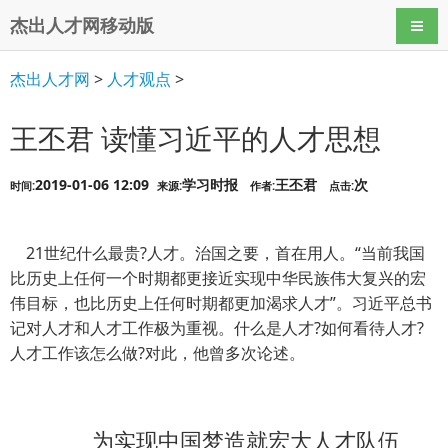
杰出人才网移动版
导航
杰出人才网
>
人才观点
>
王丕君 读懂习近平的人才思想
2019-01-06 12:09
学习时报
王丕君
次
时间:
来源:
作者:
点击:
21世纪什么最贵?人才。治国之要，首在用人。“当前我国
比历史上任何一个时期都更接近实现中华民族伟大复兴的宏
伟目标，也比历史上任何时期都更加渴求人才”。习近平总书
记对人才和人才工作极为重视。什么是人才?如何看待人才?
人才工作该怎么做?对此，他曾多次论述。
为实现中国梦造就宏大人才队伍