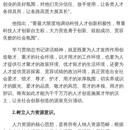
创业的良好氛围，对他们充分信任、放手使用，让各类人才
各得其所，让各路高贤大展其长”。
他指出，“要最大限度地调动科技人才创新积极性，尊重
科技人才创新自主权，大力营造勇于创新、鼓励成功、宽容
失败的社会氛围”。
学习贯彻总书记讲话精神，就是既要为人才发挥作用创
造敬才、重才的社会环境，识才用才的工作环境，也要为人
才提供引才聚才的政策环境、优才留才的生活环境，还要为
人才提供宽容探索、宽容试错的政治环境，真正营造出全社
会爱才、惜才、尊才、护才、用才的浓厚氛围，切实养成识
才的眼光、爱才的品质、敬才的风范、育才的本领、用才的
胆识。唯有如此才能为千千万万的人才创造施展才华的沃
土，让全社会创新创造的源泉充分涌动。
2.树立人力资源意识。
人力资源的核心思想，是将所有人纳入资源范畴，根据