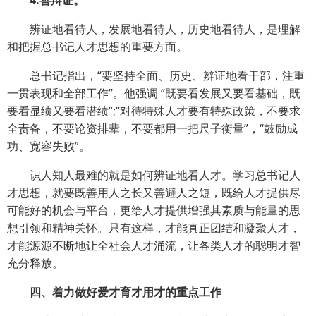
4.善辩证。
辨证地看待人，发展地看待人，历史地看待人，是理解
和把握总书记人才思想的重要方面。
总书记指出，“要坚持全面、历史、辨证地看干部，注重
一贯表现和全部工作”。他强调 “既要看发展又要看基础，既
要看显绩又要看潜绩”;“对待特殊人才要有特殊政策，不要求
全责备，不要论资排辈，不要都用一把尺子衡量”，“鼓励成
功、宽容失败”。
识人知人最难的就是如何辨证地看人才。学习总书记人
才思想，就要既善用人之长又善避人之短，既给人才提供尽
可能好的机会与平台，更给人才提供增强其素质与能量的思
想引领和精神关怀。只有这样，才能真正团结和凝聚人才，
才能源源不断地让全社会人才涌流，让各类人才的聪明才智
充分释放。
四、着力做好爱才育才用才的重点工作