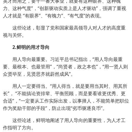
英才而用之，要干一番大事业，就要有这种眼界、这种魄
力、这种气度”，“创新驱动实质上是人才驱动”，强调了重视
人才就是 “有眼界”、“有魄力”、“有气度”的表现。
这些论述，彰显了党和国家最高领导人对人才的高度重
视与关怀。
2.鲜明的用才导向
用人导向最重要。习近平总书记指出，“用人导向最重
要、最根本、也最管用”，“尚贤者，政之本也”，“用一贤人则
众贤毕至，见贤思齐就蔚然成风”。
用人一定要得当。“用人得当，就是要用当其时、用其所
长”， “不能搞论资排辈、平衡照顾，而是要看谁更优秀、更
合适”，“一定要从工作实际出发，以事择人，不能简单把职位
作为奖励干部的手段”，防止出现“劣币驱逐良币”。
这些论述，鲜明地阐述了用人导向的重要性，为人才工
作指明了方向。