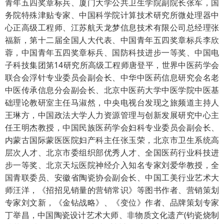
青年五四奖章标兵、厦门大学公共卫生学院副院长张军，国
务院特殊津贴专家、中国科学院计算技术研究所微处理器中
心正高级工程师、江苏航天龙梦信息技术有限公司总经理张
福新，第十二届全国人大代表、中国青年五四奖章标兵李欣
蓉，中国青年五四奖章标兵、国防科技进步一等奖、中国电
子科技集团第14研究所高级工程师唐登平，世界中医药学会
联合会浮针专业委员会副会长、中华中医药信息研究会名老
中医传承信息分会副会长、北京中医药大学中医学院中医基
础理论教研室主任马淑然，中央电视台发现之旅频道主持人
王琳方，中国政法大学人力资源管理与创新发展研究中心主
任王明杰教授，中国民族医药学会妇科专业委员会副会长、
内蒙古国际蒙医医院妇产科主任张玉荣，
北京市卫生系统高
层次人才、北京市委组织部优秀人才、全国医药行业科技进
步一等奖、北京天坛医院神经介入知名专家刘爱华教授，
全
国青联委员、安徽省陶瓷协会副会长、中国工美行业艺术大
师汪洋，《招招见销量的营销常识》等图书作者、营销策划
专家刘文新，《金钻战略》、《变位》作者、品牌策划专家
丁举昌，中国陶瓷设计艺术大师、非物质文化遗产(钧瓷烧制