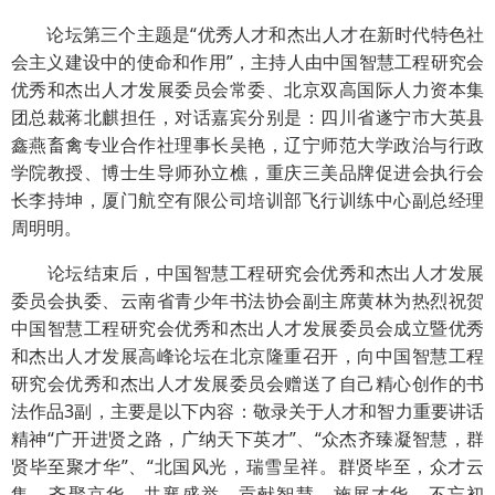
论坛第三个主题是“优秀人才和杰出人才在新时代特色社
会主义建设中的使命和作用”，主持人由中国智慧工程研究会
优秀和杰出人才发展委员会常委、北京双高国际人力资本集
团总裁蒋北麒担任，对话嘉宾分别是：四川省遂宁市大英县
鑫燕畜禽专业合作社理事长吴艳，辽宁师范大学政治与行政
学院教授、博士生导师孙立樵，重庆三美品牌促进会执行会
长李持坤，厦门航空有限公司培训部飞行训练中心副总经理
周明明。
论坛结束后，中国智慧工程研究会优秀和杰出人才发展
委员会执委、云南省青少年书法协会副主席黄林为热烈祝贺
中国智慧工程研究会优秀和杰出人才发展委员会成立暨优秀
和杰出人才发展高峰论坛在北京隆重召开，向中国智慧工程
研究会优秀和杰出人才发展委员会赠送了自己精心创作的书
法作品3副，主要是以下内容：敬录关于人才和智力重要讲话
精神“广开进贤之路，广纳天下英才”、“众杰齐臻凝智慧，群
贤毕至聚才华”、“北国风光，瑞雪呈祥。群贤毕至，众才云
集。齐聚京华，共襄盛举。贡献智慧，施展才华。不忘初