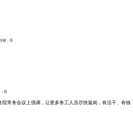
0
好评：
0
评：
国务院常务会议上强调，让更多务工人员尽快返岗，有活干、有钱