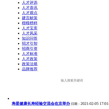
人才评选
人才喜讯
人才观点
建言献策
楷模榜样
人才宝库
人才风采
知识问答
招才引智
招商引资
人才标准
人才政策
政策法规
品牌推荐
寿星健康长寿经验交流会在京举办
2021-02-05 17:01
日期：