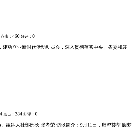
2
460
0
点击：
好评：
神，建功立业新时代活动动员会，深入贯彻落实中央、省委和襄
34
384
0
点击：
好评：
、组织人社部部长 张孝荣 访谈简介：9月11日，归鸿荟萃 圆梦