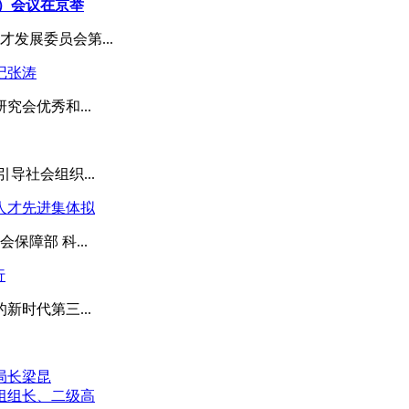
）会议在京举
才发展委员会第...
记张涛
会优秀和...
导社会组织...
人才先进集体拟
障部 科...
行
时代第三...
局长梁昆
组组长、二级高